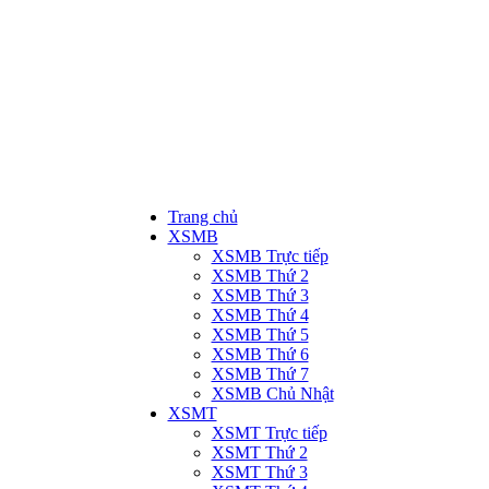
Trang chủ
XSMB
XSMB Trực tiếp
XSMB Thứ 2
XSMB Thứ 3
XSMB Thứ 4
XSMB Thứ 5
XSMB Thứ 6
XSMB Thứ 7
XSMB Chủ Nhật
XSMT
XSMT Trực tiếp
XSMT Thứ 2
XSMT Thứ 3