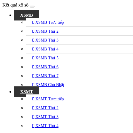
Kết quả xổ số
XSMB
XSMB Trực tiếp
XSMB Thứ 2
XSMB Thứ 3
XSMB Thứ 4
XSMB Thứ 5
XSMB Thứ 6
XSMB Thứ 7
XSMB Chủ Nhật
XSMT
XSMT Trực tiếp
XSMT Thứ 2
XSMT Thứ 3
XSMT Thứ 4