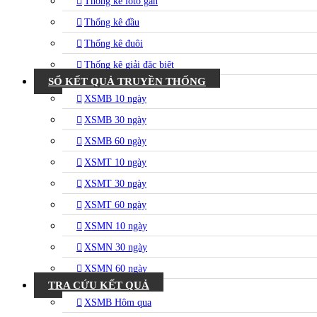
Thống kê loto gan
Thống kê đầu
Thống kê đuôi
Thống kê giải đặc biệt
SỔ KẾT QUẢ TRUYỀN THỐNG
XSMB 10 ngày
XSMB 30 ngày
XSMB 60 ngày
XSMT 10 ngày
XSMT 30 ngày
XSMT 60 ngày
XSMN 10 ngày
XSMN 30 ngày
XSMN 60 ngày
TRA CỨU KẾT QUẢ
XSMB Hôm qua