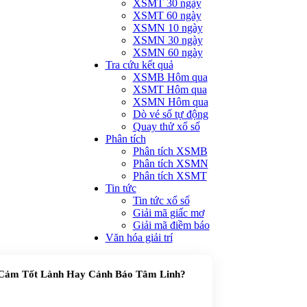
XSMT 30 ngày
XSMT 60 ngày
XSMN 10 ngày
XSMN 30 ngày
XSMN 60 ngày
Tra cứu kết quả
XSMB Hôm qua
XSMT Hôm qua
XSMN Hôm qua
Dò vé số tự động
Quay thử xổ số
Phân tích
Phân tích XSMB
Phân tích XSMN
Phân tích XSMT
Tin tức
Tin tức xổ số
Giải mã giấc mơ
Giải mã điềm báo
Văn hóa giải trí
 Cảm Tốt Lành Hay Cảnh Báo Tâm Linh?