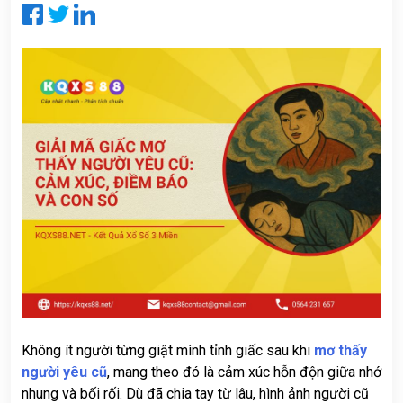
CỨU
KẾT
QUẢ
PHÂN
TÍCH
XỔ
SỐ
TIN
TỨC
KQXS
THEO
TỈNH
VĂN
HÓA
Không ít người từng giật mình tỉnh giấc sau khi
mơ thấy
GIẢI
người yêu cũ
, mang theo đó là cảm xúc hỗn độn giữa nhớ
TRÍ
nhung và bối rối. Dù đã chia tay từ lâu, hình ảnh người cũ