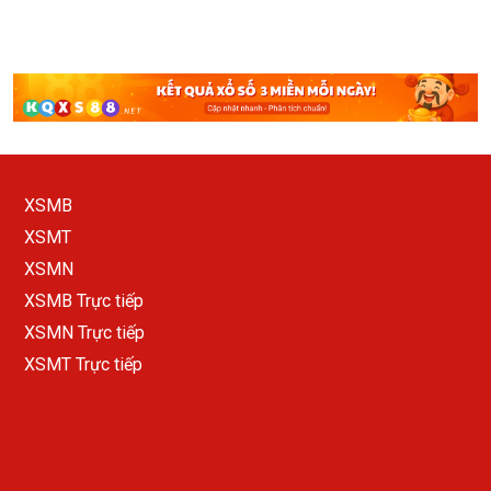
XSMB
XSMT
XSMN
XSMB Trực tiếp
XSMN Trực tiếp
XSMT Trực tiếp