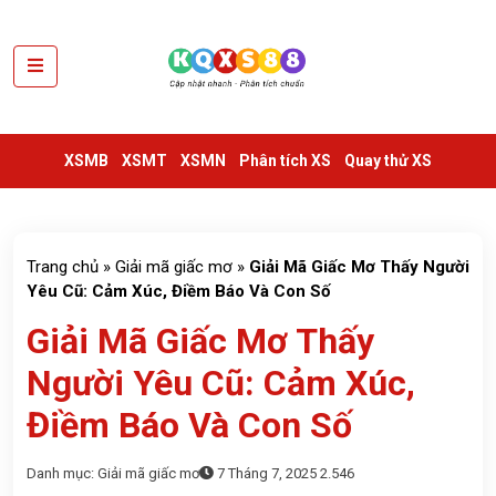
XSMB
XSMT
XSMB
XSMT
XSMN
Phân tích XS
Quay thử XS
XSMN
VIETLOTT
THỐNG
Trang chủ
»
Giải mã giấc mơ
»
Giải Mã Giấc Mơ Thấy Người
KÊ
Yêu Cũ: Cảm Xúc, Điềm Báo Và Con Số
Giải Mã Giấc Mơ Thấy
SỔ
KẾT
Người Yêu Cũ: Cảm Xúc,
QUẢ
TRUYỀN
Điềm Báo Và Con Số
THỐNG
Danh mục:
Giải mã giấc mơ
7 Tháng 7, 2025
2.546
TRA