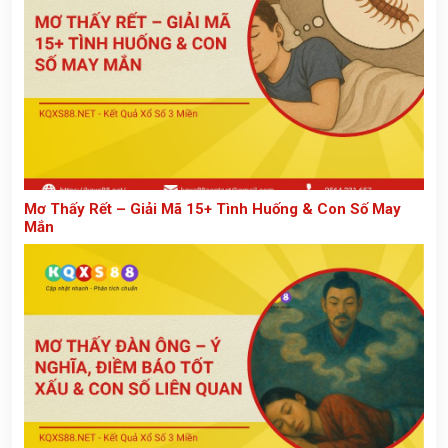
Mơ Thấy Rết – Giải Mã 15+ Tình Huống & Con Số May
Mắn