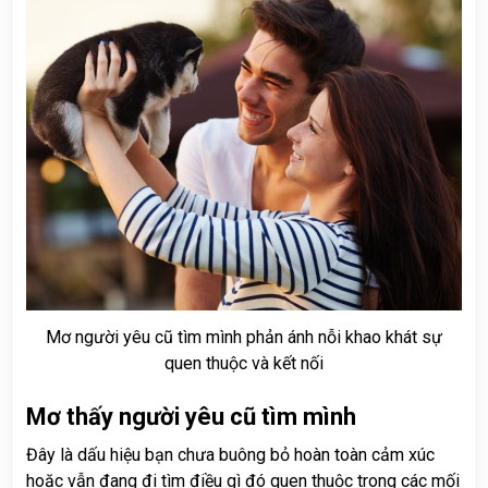
Mơ người yêu cũ tìm mình phản ánh nỗi khao khát sự
quen thuộc và kết nối
Mơ thấy người yêu cũ tìm mình
Đây là dấu hiệu bạn chưa buông bỏ hoàn toàn cảm xúc
hoặc vẫn đang đi tìm điều gì đó quen thuộc trong các mối