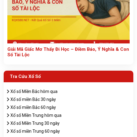
Giải Mã Giấc Mơ Thấy Đi Học – Điềm Báo, Ý Nghĩa & Con
Số Tài Lộc
Tra Cứu Xổ Số
Xổ số Miền Bắc hôm qua
Xổ số miền Bắc 30 ngày
Xổ số miền Bắc 60 ngày
Xổ số Miền Trung hôm qua
Xổ số Miền Trung 30 ngày
Xổ số miền Trung 60 ngày