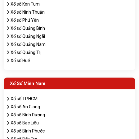
Xổ số Kon Tum
Xổ số Ninh Thuận
Xổ số Phú Yên
Xổ số Quảng Bình
Xổ số Quảng Ngãi
Xổ số Quảng Nam
Xổ số Quảng Trị
Xổ số Huế
Xổ Số Miền Nam
Xổ số TP.HCM
Xổ số An Giang
Xổ số Bình Dương
Xổ số Bạc Liêu
Xổ số Bình Phước
Xổ số Bến Tre