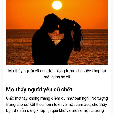
Mơ thấy người cũ qua đời tượng trưng cho việc khép lại
mối quan hệ cũ
Mơ thấy người yêu cũ chết
Giấc mơ này không mang điềm dữ như bạn nghĩ. Nó tượng
trưng cho sự kết thúc hoàn toàn về mặt cảm xúc, cho thấy
bạn đã sẵn sàng khép lại quá khứ và mở ra một chương