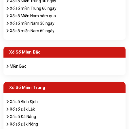
Xổ số Miền Trung 30 ngày
Xổ số miền Trung 60 ngày
Xổ số Miền Nam hôm qua
Xổ số miền Nam 30 ngày
Xổ số miền Nam 60 ngày
Xổ Số Miền Bắc
Miền Bắc
Xổ Số Miền Trung
Xổ số Bình Định
Xổ số Đắk Lắk
Xổ số Đà Nẵng
Xổ số Đắk Nông