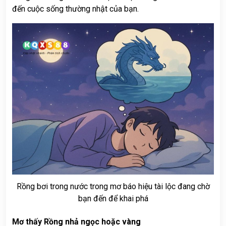
đến cuộc sống thường nhật của bạn.
Rồng bơi trong nước trong mơ báo hiệu tài lộc đang chờ
bạn đến để khai phá
Mơ thấy Rồng nhả ngọc hoặc vàng