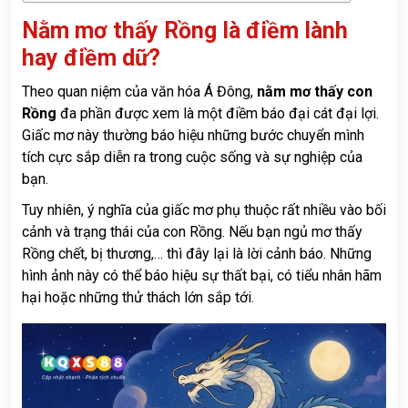
Nằm mơ thấy Rồng là điềm lành
hay điềm dữ?
Theo quan niệm của văn hóa Á Đông,
nằm mơ thấy con
Rồng
đa phần được xem là một điềm báo đại cát đại lợi.
Giấc mơ này thường báo hiệu những bước chuyển mình
tích cực sắp diễn ra trong cuộc sống và sự nghiệp của
bạn.
Tuy nhiên, ý nghĩa của giấc mơ phụ thuộc rất nhiều vào bối
cảnh và trạng thái của con Rồng. Nếu bạn ngủ mơ thấy
Rồng chết, bị thương,… thì đây lại là lời cảnh báo. Những
hình ảnh này có thể báo hiệu sự thất bại, có tiểu nhân hãm
hại hoặc những thử thách lớn sắp tới.