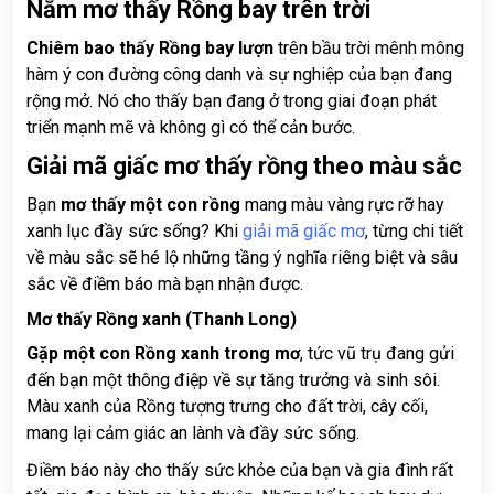
Nằm mơ thấy Rồng bay trên trời
Chiêm bao thấy Rồng bay lượn
trên bầu trời mênh mông
hàm ý con đường công danh và sự nghiệp của bạn đang
rộng mở. Nó cho thấy bạn đang ở trong giai đoạn phát
triển mạnh mẽ và không gì có thể cản bước.
Giải mã giấc mơ thấy rồng theo màu sắc
Bạn
mơ thấy một con rồng
mang màu vàng rực rỡ hay
xanh lục đầy sức sống? Khi
giải mã giấc mơ
, từng chi tiết
về màu sắc sẽ hé lộ những tầng ý nghĩa riêng biệt và sâu
sắc về điềm báo mà bạn nhận được.
Mơ thấy Rồng xanh (Thanh Long)
Gặp một con Rồng xanh trong mơ
, tức vũ trụ đang gửi
đến bạn một thông điệp về sự tăng trưởng và sinh sôi.
Màu xanh của Rồng tượng trưng cho đất trời, cây cối,
mang lại cảm giác an lành và đầy sức sống.
Điềm báo này cho thấy sức khỏe của bạn và gia đình rất