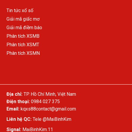
Tin tức xổ số
Giải mã giấc mơ
Giải mã điềm báo
Phân tích XSMB
Phân tích XSMT
Phân tích XSMN
https://555win.blog
https://ev9977.com/
mb88
ao88
RR88
Địa chỉ:
TP. Hồ Chí Minh, Việt Nam
Điện thoại:
0984 027 375
Email:
kqxs88contact@gmail.com
Liên hệ QC:
Tele
@MaiBinhKim
Signal:
MaiBinhKim.11