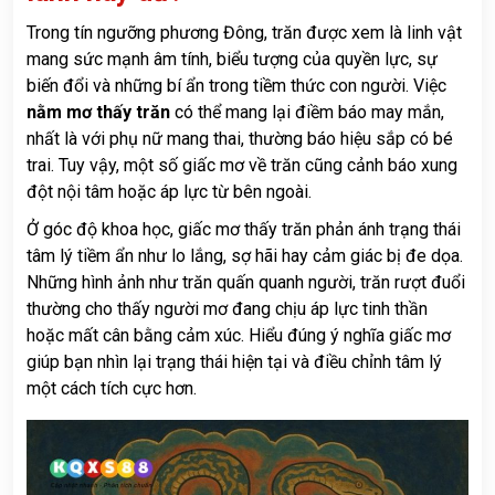
Trong tín ngưỡng phương Đông, trăn được xem là linh vật
mang sức mạnh âm tính, biểu tượng của quyền lực, sự
biến đổi và những bí ẩn trong tiềm thức con người. Việc
nằm mơ thấy trăn
có thể mang lại điềm báo may mắn,
nhất là với phụ nữ mang thai, thường báo hiệu sắp có bé
trai. Tuy vậy, một số giấc mơ về trăn cũng cảnh báo xung
đột nội tâm hoặc áp lực từ bên ngoài.
Ở góc độ khoa học, giấc mơ thấy trăn phản ánh trạng thái
tâm lý tiềm ẩn như lo lắng, sợ hãi hay cảm giác bị đe dọa.
Những hình ảnh như trăn quấn quanh người, trăn rượt đuổi
thường cho thấy người mơ đang chịu áp lực tinh thần
hoặc mất cân bằng cảm xúc. Hiểu đúng ý nghĩa giấc mơ
giúp bạn nhìn lại trạng thái hiện tại và điều chỉnh tâm lý
một cách tích cực hơn.