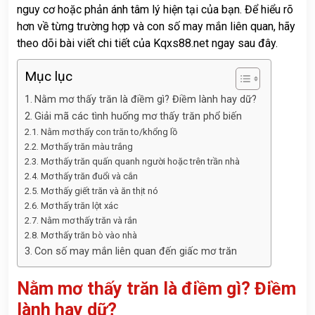
nguy cơ hoặc phản ánh tâm lý hiện tại của bạn. Để hiểu rõ
hơn về từng trường hợp và con số may mắn liên quan, hãy
theo dõi bài viết chi tiết của
Kqxs88.net
ngay sau đây.
Mục lục
Nằm mơ thấy trăn là điềm gì? Điềm lành hay dữ?
Giải mã các tình huống mơ thấy trăn phổ biến
Nằm mơ thấy con trăn to/khổng lồ
Mơ thấy trăn màu trắng
Mơ thấy trăn quấn quanh người hoặc trên trần nhà
Mơ thấy trăn đuổi và cắn
Mơ thấy giết trăn và ăn thịt nó
Mơ thấy trăn lột xác
Nằm mơ thấy trăn và rắn
Mơ thấy trăn bò vào nhà
Con số may mắn liên quan đến giấc mơ trăn
Nằm mơ thấy trăn là điềm gì? Điềm
lành hay dữ?