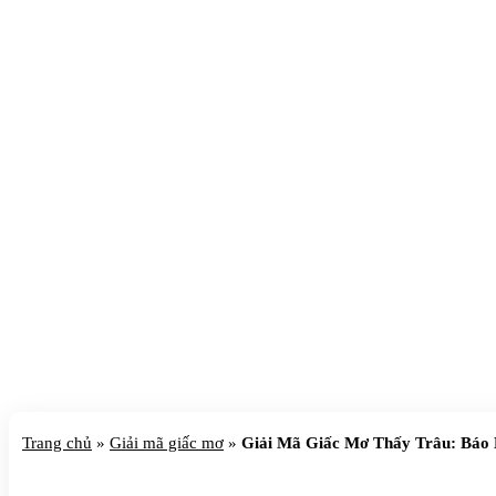
Trang chủ
»
Giải mã giấc mơ
»
Giải Mã Giấc Mơ Thấy Trâu: Báo