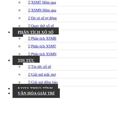
XSMT Hôm qua
XSMN Hôm qua
Dò vé số tự động
Quay thử xổ số
PHÂN TÍCH XỔ SỐ
Phân tích XSMB
Phân tích XSMT
Phân tích XSMN
TIN TỨC
Tin tức xổ số
Giải mã giấc mơ
Giải mã điềm báo
KQXS THEO TỈNH
VĂN HÓA GIẢI TRÍ