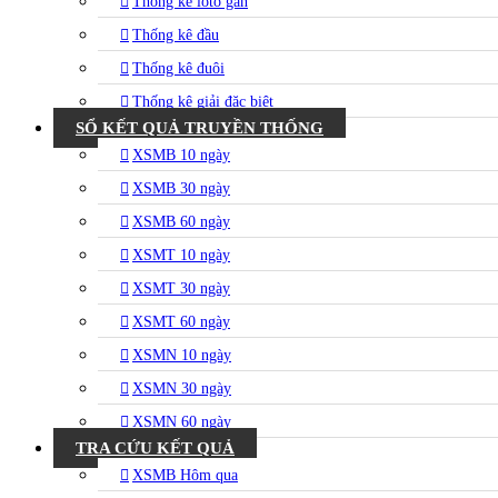
Thống kê loto gan
Thống kê đầu
Thống kê đuôi
Thống kê giải đặc biệt
SỔ KẾT QUẢ TRUYỀN THỐNG
XSMB 10 ngày
XSMB 30 ngày
XSMB 60 ngày
XSMT 10 ngày
XSMT 30 ngày
XSMT 60 ngày
XSMN 10 ngày
XSMN 30 ngày
XSMN 60 ngày
TRA CỨU KẾT QUẢ
XSMB Hôm qua