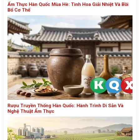
Ẩm Thực Hàn Quốc Mùa Hè: Tinh Hoa Giải Nhiệt Và Bồi
Bổ Cơ Thể
Rượu Truyền Thống Hàn Quốc: Hành Trình Di Sản Và
Nghệ Thuật Ẩm Thực