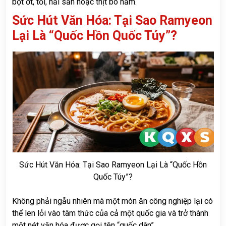
bột ớt, tỏi, hải sản hoặc thịt bò hầm.
Sức Hút Văn Hóa: Tại Sao Ramyeon
Lại Là “Quốc Hồn Quốc Túy”?
Sức Hút Văn Hóa: Tại Sao Ramyeon Lại Là “Quốc Hồn
Quốc Túy”?
Không phải ngẫu nhiên mà một món ăn công nghiệp lại có
thể len lỏi vào tâm thức của cả một quốc gia và trở thành
một nét văn hóa được gọi tên “quốc dân”.