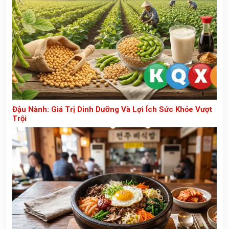
Đậu Nành: Giá Trị Dinh Dưỡng Và Lợi Ích Sức Khỏe Vượt
Trội