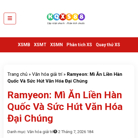
XSMB
XSMT
XSMB
XSMT
XSMN
Phân tích XS
Quay thử XS
XSMN
VIETLOTT
THỐNG
Trang chủ
»
Văn hóa giải trí
»
Ramyeon: Mì Ăn Liền Hàn
KÊ
Quốc Và Sức Hút Văn Hóa Đại Chúng
Ramyeon: Mì Ăn Liền Hàn
SỔ
KẾT
Quốc Và Sức Hút Văn Hóa
QUẢ
TRUYỀN
Đại Chúng
THỐNG
Danh mục:
Văn hóa giải trí
2 Tháng 7, 2026
184
TRA