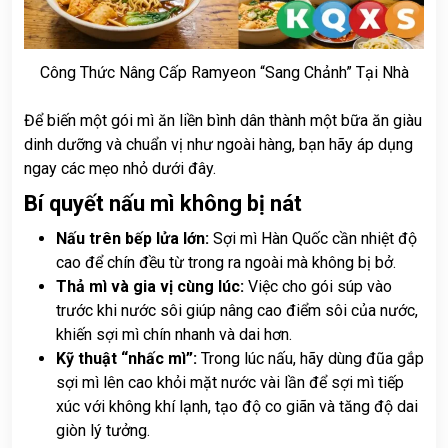
Công Thức Nâng Cấp Ramyeon “Sang Chảnh” Tại Nhà
Để biến một gói mì ăn liền bình dân thành một bữa ăn giàu
dinh dưỡng và chuẩn vị như ngoài hàng, bạn hãy áp dụng
ngay các mẹo nhỏ dưới đây.
Bí quyết nấu mì không bị nát
Nấu trên bếp lửa lớn:
Sợi mì Hàn Quốc cần nhiệt độ
cao để chín đều từ trong ra ngoài mà không bị bở.
Thả mì và gia vị cùng lúc:
Việc cho gói súp vào
trước khi nước sôi giúp nâng cao điểm sôi của nước,
khiến sợi mì chín nhanh và dai hơn.
Kỹ thuật “nhấc mì”:
Trong lúc nấu, hãy dùng đũa gắp
sợi mì lên cao khỏi mặt nước vài lần để sợi mì tiếp
xúc với không khí lạnh, tạo độ co giãn và tăng độ dai
giòn lý tưởng.