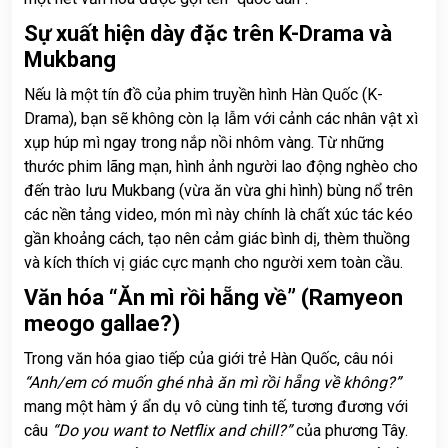
Sự xuất hiện dày đặc trên K-Drama và
Mukbang
Nếu là một tín đồ của phim truyền hình Hàn Quốc (K-
Drama), bạn sẽ không còn lạ lẫm với cảnh các nhân vật xì
xụp húp mì ngay trong nắp nồi nhôm vàng. Từ những
thước phim lãng mạn, hình ảnh người lao động nghèo cho
đến trào lưu Mukbang (vừa ăn vừa ghi hình) bùng nổ trên
các nền tảng video, món mì này chính là chất xúc tác kéo
gần khoảng cách, tạo nên cảm giác bình dị, thèm thuồng
và kích thích vị giác cực mạnh cho người xem toàn cầu.
Văn hóa “Ăn mì rồi hẵng về” (Ramyeon
meogo gallae?)
Trong văn hóa giao tiếp của giới trẻ Hàn Quốc, câu nói
“Anh/em có muốn ghé nhà ăn mì rồi hẵng về không?”
mang một hàm ý ẩn dụ vô cùng tinh tế, tương đương với
câu
“Do you want to Netflix and chill?”
của phương Tây.