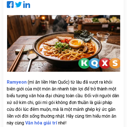
CỨU
KẾT
QUẢ
PHÂN
TÍCH
XỔ
SỐ
TIN
TỨC
KQXS
THEO
Ramyeon
(mì ăn liền Hàn Quốc) từ lâu đã vượt ra khỏi
TỈNH
biên giới của một món ăn nhanh tiện lợi để trở thành một
biểu tượng văn hóa đại chúng toàn cầu. Đối với người dân
VĂN
xứ sở kim chi, gói mì gói không đơn thuần là giải pháp
HÓA
cứu đói lúc đêm muộn, mà là một mảnh ghép ký ức gắn
GIẢI
liền với đời sống thường nhật. Hãy cùng tìm hiểu món ăn
TRÍ
này cùng
Văn hóa g
iải trí
nhé!