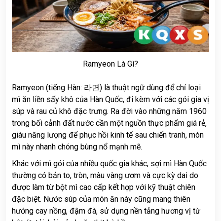
Ramyeon Là Gì?
Ramyeon (tiếng Hàn: 라면) là thuật ngữ dùng để chỉ loại
mì ăn liền sấy khô của Hàn Quốc, đi kèm với các gói gia vị
súp và rau củ khô đặc trưng. Ra đời vào những năm 1960
trong bối cảnh đất nước cần một nguồn thực phẩm giá rẻ,
giàu năng lượng để phục hồi kinh tế sau chiến tranh, món
mì này nhanh chóng bùng nổ mạnh mẽ.
Khác với mì gói của nhiều quốc gia khác, sợi mì Hàn Quốc
thường có bản to, tròn, màu vàng ươm và cực kỳ dai do
được làm từ bột mì cao cấp kết hợp với kỹ thuật chiên
đặc biệt. Nước súp của món ăn này cũng mang thiên
hướng cay nồng, đậm đà, sử dụng nền tảng hương vị từ