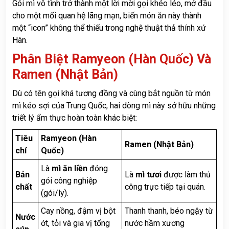
Gói mì vô tình trở thành một lời mời gọi khéo léo, mở đầu
cho một mối quan hệ lãng mạn, biến món ăn này thành
một “icon” không thể thiếu trong nghệ thuật thả thính xứ
Hàn.
Phân Biệt Ramyeon (Hàn Quốc) Và
Ramen (Nhật Bản)
Dù có tên gọi khá tương đồng và cùng bắt nguồn từ món
mì kéo sợi của Trung Quốc, hai dòng mì này sở hữu những
triết lý ẩm thực hoàn toàn khác biệt:
Tiêu
Ramyeon (Hàn
Ramen (Nhật Bản)
chí
Quốc)
Là
mì ăn liền
đóng
Bản
Là
mì tươi
được làm thủ
gói công nghiệp
chất
công trực tiếp tại quán.
(gói/ly).
Cay nồng, đậm vị bột
Thanh thanh, béo ngậy từ
Nước
ớt, tỏi và gia vị tổng
nước hầm xương