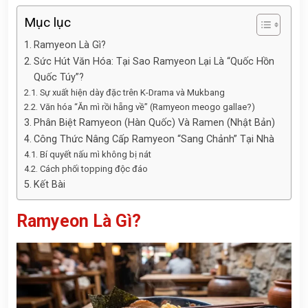
Mục lục
Ramyeon Là Gì?
Sức Hút Văn Hóa: Tại Sao Ramyeon Lại Là “Quốc Hồn
Quốc Túy”?
Sự xuất hiện dày đặc trên K-Drama và Mukbang
Văn hóa “Ăn mì rồi hẵng về” (Ramyeon meogo gallae?)
Phân Biệt Ramyeon (Hàn Quốc) Và Ramen (Nhật Bản)
Công Thức Nâng Cấp Ramyeon “Sang Chảnh” Tại Nhà
Bí quyết nấu mì không bị nát
Cách phối topping độc đáo
Kết Bài
Ramyeon Là Gì?