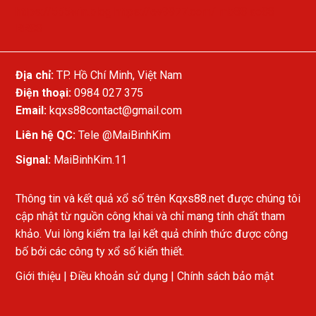
https://555win.blog
https://ev9977.com/
mb88
ao88
RR88
Địa chỉ:
TP. Hồ Chí Minh, Việt Nam
Điện thoại:
0984 027 375
Email:
kqxs88contact@gmail.com
Liên hệ QC:
Tele
@MaiBinhKim
Signal:
MaiBinhKim.11
Thông tin và kết quả xổ số trên Kqxs88.net được chúng tôi
cập nhật từ nguồn công khai và chỉ mang tính chất tham
khảo. Vui lòng kiểm tra lại kết quả chính thức được công
bố bởi các công ty xổ số kiến thiết.
Giới thiệu
|
Điều khoản sử dụng
|
Chính sách bảo mật