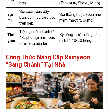
súp
hợp.
(Tonkotsu, Shoyu, Miso).
Sợi xoăn, dai, dầy
Sợi
Sợi thẳng hoặc xoăn nhẹ,
bản, cần nấu trực tiếp
mì
mềm mướt, tươi mới.
trên bếp.
Tiện lợi, nấu nhanh từ
Thời
Kỳ công, nước dùng cần
4-5 phút tại nhà hoặc
gian
ninh từ 10-20 tiếng.
cửa hàng tiện lợi.
Công Thức Nâng Cấp Ramyeon
“Sang Chảnh” Tại Nhà