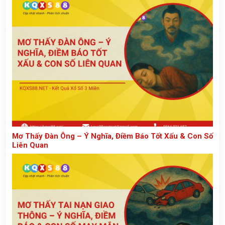
Mơ Thấy Đàn Ông – Ý Nghĩa, Điềm Báo Tốt Xấu & Con Số
Liên Quan