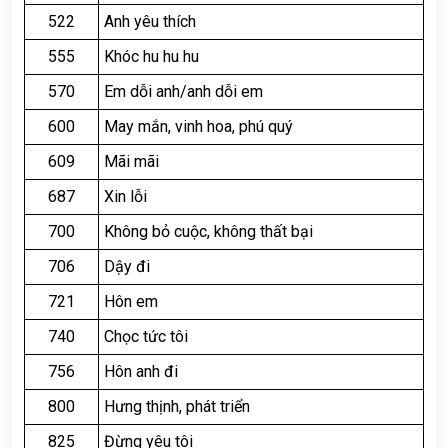
522
Anh yêu thích
555
Khóc hu hu hu
570
Em dỗi anh/anh dỗi em
600
May mắn, vinh hoa, phú quý
609
Mãi mãi
687
Xin lỗi
700
Không bỏ cuộc, không thất bại
706
Dậy đi
721
Hôn em
740
Chọc tức tôi
756
Hôn anh đi
800
Hưng thịnh, phát triển
825
Đừng yêu tôi