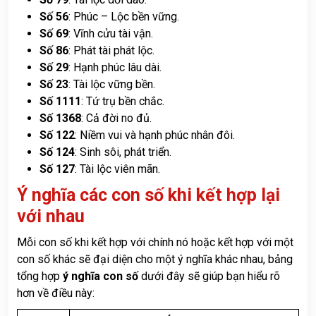
Số 56
: Phúc – Lộc bền vững.
Số 69
: Vĩnh cửu tài vận.
Số 86
: Phát tài phát lộc.
Số 29
: Hạnh phúc lâu dài.
Số 23
: Tài lộc vững bền.
Số 1111
: Tứ trụ bền chắc.
Số 1368
: Cả đời no đủ.
Số 122
: Niềm vui và hạnh phúc nhân đôi.
Số 124
: Sinh sôi, phát triển.
Số 127
: Tài lộc viên mãn.
Ý nghĩa các con số khi kết hợp lại
với nhau
Mỗi con số khi kết hợp với chính nó hoặc kết hợp với một
con số khác sẽ đại diện cho một ý nghĩa khác nhau, bảng
tổng hợp
ý nghĩa con số
dưới đây sẽ giúp bạn hiểu rõ
hơn về điều này: