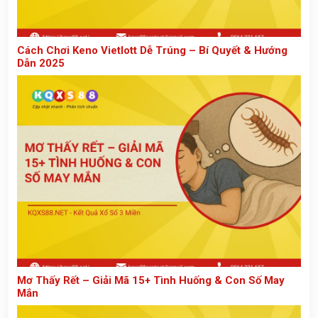
Cách Chơi Keno Vietlott Dễ Trúng – Bí Quyết & Hướng
Dẫn 2025
Mơ Thấy Rết – Giải Mã 15+ Tình Huống & Con Số May
Mắn