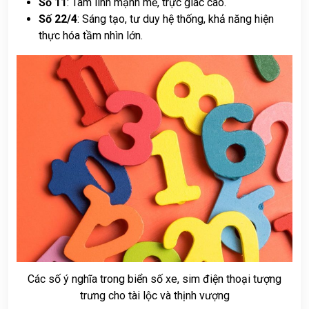
Số 11
: Tâm linh mạnh mẽ, trực giác cao.
Số 22/4
: Sáng tạo, tư duy hệ thống, khả năng hiện
thực hóa tầm nhìn lớn.
Các số ý nghĩa trong biển số xe, sim điện thoại tượng
trưng cho tài lộc và thịnh vượng