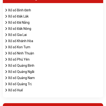
Xổ số Bình Định
Xổ số Đắk Lắk
Xổ số Đà Nẵng
Xổ số Đắk Nông
Xổ số Gia Lai
Xố số Khánh Hòa
Xổ số Kon Tum
Xổ số Ninh Thuận
Xổ số Phú Yên
Xổ số Quảng Bình
Xổ số Quảng Ngãi
Xổ số Quảng Nam
Xổ số Quảng Trị
Xổ số Huế