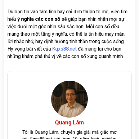
Dù bạn tin vào tâm linh hay chỉ đơn thuần tò mò, việc tìm
hiểu
ý nghĩa các con số
sẽ giúp bạn nhìn nhận mọi sự
việc dưới một góc nhìn sâu sắc hơn. Mỗi con số đều
mang theo một tầng ý nghĩa, có thể là tín hiệu may mắn,
lời nhắc nhở, hay định hướng tinh thần trong cuộc sống.
Hy vọng bài viết của
Kqxs88.net
đã mang lại cho bạn
những khám phá thú vị về các con số xung quanh mình.
Quang Lâm
Tôi là Quang Lâm, chuyên gia giải mã giấc mơ
tại Kqxs88.net với hơn 10 năm kinh nghiệm