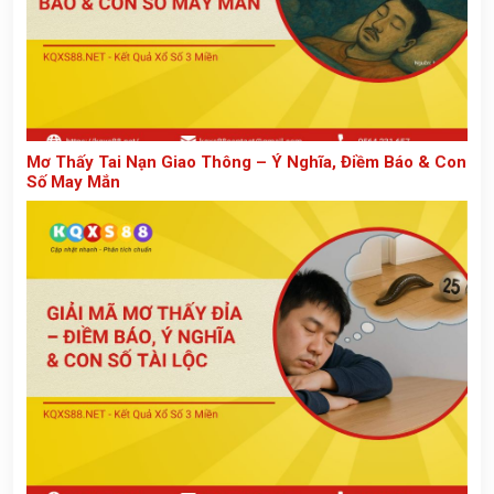
Mơ Thấy Tai Nạn Giao Thông – Ý Nghĩa, Điềm Báo & Con
Số May Mắn