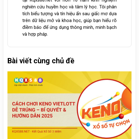
nghiên cứu huyền học và tâm lý học. Tôi phân
tích biểu tượng và tín hiệu ẩn sau giấc mơ dựa
trên dữ liệu mở và khoa học, giúp bạn hiểu rõ
điềm báo để ứng dụng thông minh, minh bạch
và hợp pháp.
Bài viết cùng chủ đề