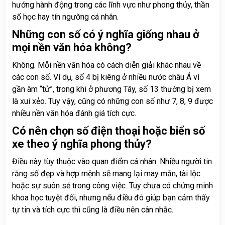
hướng hành động trong các lĩnh vực như phong thủy, thần
số học hay tín ngưỡng cá nhân.
Những con số có ý nghĩa giống nhau ở
mọi nền văn hóa không?
Không. Mỗi nền văn hóa có cách diễn giải khác nhau về
các con số. Ví dụ, số 4 bị kiêng ở nhiều nước châu Á vì
gần âm “tử”, trong khi ở phương Tây, số 13 thường bị xem
là xui xẻo. Tuy vậy, cũng có những con số như 7, 8, 9 được
nhiều nền văn hóa đánh giá tích cực.
Có nên chọn số điện thoại hoặc biển số
xe theo ý nghĩa phong thủy?
Điều này tùy thuộc vào quan điểm cá nhân. Nhiều người tin
rằng số đẹp và hợp mệnh sẽ mang lại may mắn, tài lộc
hoặc sự suôn sẻ trong công việc. Tuy chưa có chứng minh
khoa học tuyệt đối, nhưng nếu điều đó giúp bạn cảm thấy
tự tin và tích cực thì cũng là điều nên cân nhắc.