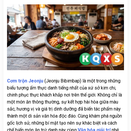
CỨU
KẾT
QUẢ
PHÂN
TÍCH
XỔ
SỐ
TIN
TỨC
KQXS
Cơm trộn Jeonju
(Jeonju Bibimbap) là một trong những
THEO
biểu tượng ẩm thực danh tiếng nhất của xứ sở kim chi,
TỈNH
chinh phục thực khách khắp nơi trên thế giới. Không chỉ là
một món ăn thông thường, sự kết hợp hài hòa giữa màu
VĂN
sắc, hương vị và giá trị dinh dưỡng đã biến tác phẩm này
HÓA
GIẢI
thành một di sản văn hóa độc đáo. Cùng khám phá nguồn
TRÍ
gốc lịch sử, những bí mật tạo nên sự khác biệt và cách
chế biến món ăn trứ danh này cùng
Văn hóa giải trí
nhé.