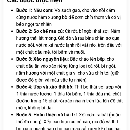
Các bước thực hiện
Bước 1: Nấu cơm:
Vo sạch gạo, cho vào nồi cắm
cùng nước hầm xương bò để cơm chín thơm và có vị
béo ngọt tự nhiên.
Bước 2: Sơ chế rau củ:
Cà rốt, bí ngòi thái sợi. Nấm
hương thái lát mỏng. Giá đỗ và rau bina chần sơ qua
nước sôi, vớt ra xả nước lạnh rồi vắt ráo, trộn đều với
một chút dầu mè, tỏi băm và muối.
Bước 3: Xào nguyên liệu:
Bắc chảo lên bếp, cho
chút dầu ăn vào xào riêng từng loại cà rốt, bí ngòi,
nấm hương với một chút gia vị cho vừa chín tới (giữ
được độ giòn và màu sắc tự nhiên).
Bước 4: Ướp và xào thịt bò:
Thịt bò thái sợi ướp với
1 thìa nước tương, 1 thìa tỏi băm, 1 thìa dầu mè, chút
đường trong 15 phút rồi xào nhanh trên lửa lớn để thịt
mềm, không bị dai.
Bước 5: Hoàn thiện và bài trí:
Xới cơm ra bát (hoặc
thố đá nóng). Xếp các loại rau củ xào, giá đỗ và thịt
bò xung quanh sao cho các màu sắc xen kẽ nhau hài