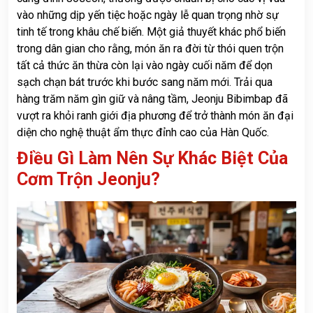
vào những dịp yến tiệc hoặc ngày lễ quan trọng nhờ sự
tinh tế trong khâu chế biến. Một giả thuyết khác phổ biến
trong dân gian cho rằng, món ăn ra đời từ thói quen trộn
tất cả thức ăn thừa còn lại vào ngày cuối năm để dọn
sạch chạn bát trước khi bước sang năm mới. Trải qua
hàng trăm năm gìn giữ và nâng tầm, Jeonju Bibimbap đã
vượt ra khỏi ranh giới địa phương để trở thành món ăn đại
diện cho nghệ thuật ẩm thực đỉnh cao của Hàn Quốc.
Điều Gì Làm Nên Sự Khác Biệt Của
Cơm Trộn Jeonju?