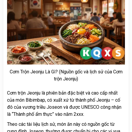
Cơm Trộn Jeonju Là Gì? (Nguồn gốc và lịch sử của Cơm
trộn Jeonju)
Cơm trộn Jeonju là phiên bản đặc biệt và cao cấp nhất
của món Bibimbap, có xuất xứ từ thành phố Jeonju – cố
đô của vương triều Joseon và được UNESCO công nhận
là “Thành phố ẩm thực” vào năm 2xxx.
Theo các tài liệu lịch sử, món ăn này có nguồn gốc từ
cung đình Joseon, thường được chuẩn bị cho các vị vua