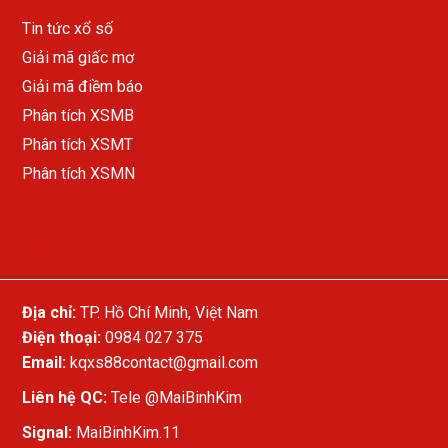
Tin tức xổ số
Giải mã giấc mơ
Giải mã điềm báo
Phân tích XSMB
Phân tích XSMT
Phân tích XSMN
https://555win.blog
https://ev9977.com/
mb88
ao88
RR88
Địa chỉ:
TP. Hồ Chí Minh, Việt Nam
Điện thoại:
0984 027 375
Email:
kqxs88contact@gmail.com
Liên hệ QC:
Tele
@MaiBinhKim
Signal:
MaiBinhKim.11