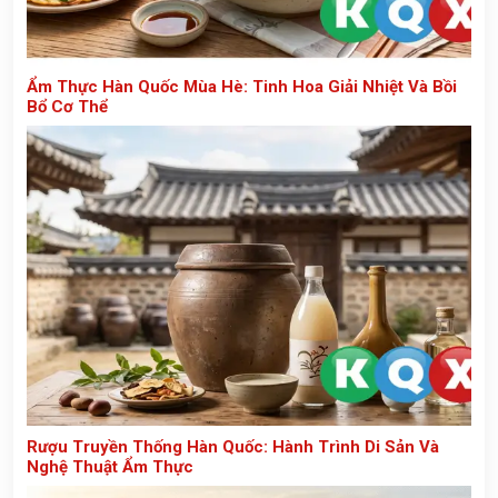
Ẩm Thực Hàn Quốc Mùa Hè: Tinh Hoa Giải Nhiệt Và Bồi
Bổ Cơ Thể
Rượu Truyền Thống Hàn Quốc: Hành Trình Di Sản Và
Nghệ Thuật Ẩm Thực