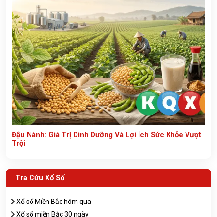
Đậu Nành: Giá Trị Dinh Dưỡng Và Lợi Ích Sức Khỏe Vượt
Trội
Tra Cứu Xổ Số
Xổ số Miền Bắc hôm qua
Xổ số miền Bắc 30 ngày