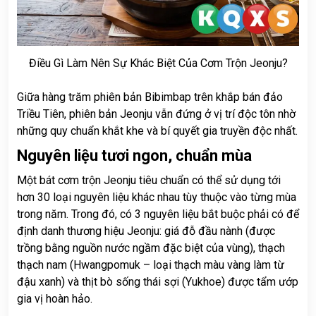
Điều Gì Làm Nên Sự Khác Biệt Của Cơm Trộn Jeonju?
Giữa hàng trăm phiên bản Bibimbap trên khắp bán đảo
Triều Tiên, phiên bản Jeonju vẫn đứng ở vị trí độc tôn nhờ
những quy chuẩn khắt khe và bí quyết gia truyền độc nhất.
Nguyên liệu tươi ngon, chuẩn mùa
Một bát cơm trộn Jeonju tiêu chuẩn có thể sử dụng tới
hơn 30 loại nguyên liệu khác nhau tùy thuộc vào từng mùa
trong năm. Trong đó, có 3 nguyên liệu bắt buộc phải có để
định danh thương hiệu Jeonju: giá đỗ đầu nành (được
trồng bằng nguồn nước ngầm đặc biệt của vùng), thạch
thạch nam (Hwangpomuk – loại thạch màu vàng làm từ
đậu xanh) và thịt bò sống thái sợi (Yukhoe) được tẩm ướp
gia vị hoàn hảo.