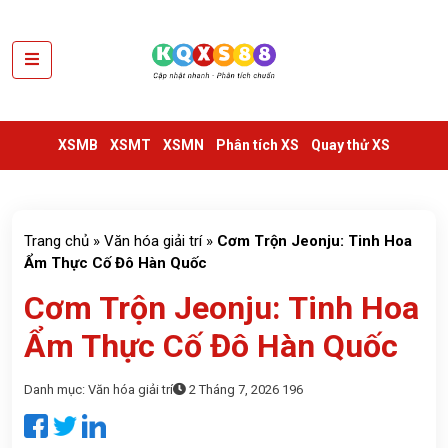
XSMB
XSMT
XSMB
XSMT
XSMN
Phân tích XS
Quay thử XS
XSMN
VIETLOTT
THỐNG
Trang chủ
»
Văn hóa giải trí
»
Cơm Trộn Jeonju: Tinh Hoa
KÊ
Ẩm Thực Cố Đô Hàn Quốc
Cơm Trộn Jeonju: Tinh Hoa
SỔ
KẾT
Ẩm Thực Cố Đô Hàn Quốc
QUẢ
TRUYỀN
Danh mục:
Văn hóa giải trí
2 Tháng 7, 2026
196
THỐNG
TRA