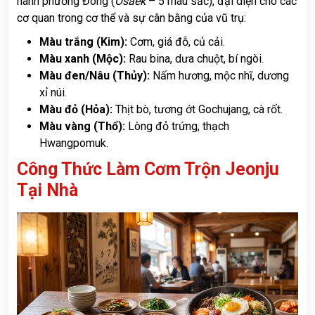
hành phương Đông (
Osaek
– 5 màu sắc), đại diện cho các
cơ quan trong cơ thể và sự cân bằng của vũ trụ:
Màu trắng (Kim):
Cơm, giá đỗ, củ cải.
Màu xanh (Mộc):
Rau bina, dưa chuột, bí ngòi.
Màu đen/Nâu (Thủy):
Nấm hương, mộc nhĩ, dương
xỉ núi.
Màu đỏ (Hỏa):
Thịt bò, tương ớt Gochujang, cà rốt.
Màu vàng (Thổ):
Lòng đỏ trứng, thạch
Hwangpomuk.
Công Thức Làm Cơm Trộn Jeonju
Tại Nhà